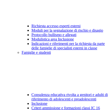
Richiesta accesso esperti esterni
Moduli per la segnalazione di rischio e disagio
Protocollo bullismo e allegati
Modulistica area Inclusione
Indicazioni e riferimenti per la richiesta da parte
delle famiglie di specialisti esterni in classe
Famiglie e studenti
Consulenza educativa rivolta a genitori e adulti di
riferimento di adolescenti e preadolescenti
Inclusione
Criteri ammissione e formazioni classi IC 16