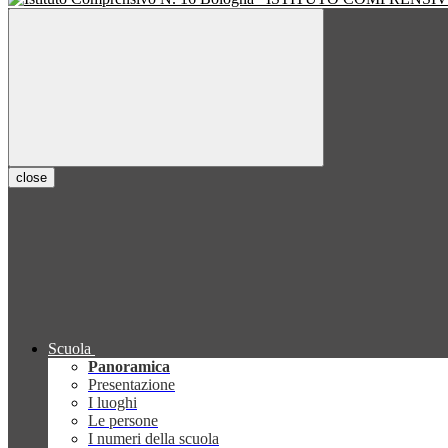
close
Scuola
Panoramica
Presentazione
I luoghi
Le persone
I numeri della scuola