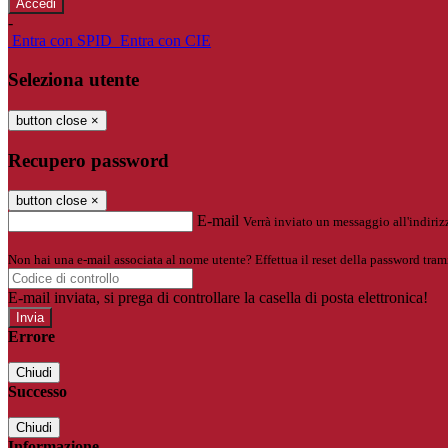
-
Entra con SPID
Entra con CIE
Seleziona utente
button close
×
Recupero password
button close
×
E-mail
Verrà inviato un messaggio all'indirizz
Non hai una e-mail associata al nome utente? Effettua il reset della password tram
E-mail inviata, si prega di controllare la casella di posta elettronica!
Errore
Chiudi
Successo
Chiudi
Informazione