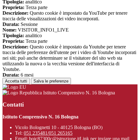
Tipologia:
analitico
Proprieta:
Terza parte
Descrizione:
Questo cookie è impostato da YouTube per tenere
traccia delle visualizzazioni dei video incorporati.
Durata:
Sessione
Nome:
VISITOR_INFO1_LIVE
Tipologia:
analitico
Proprieta:
Terza parte
Descrizione:
Questo cookie è impostato da Youtube per tenere
traccia delle preferenze dell'utente per i video di Youtube incorporati
nei siti; può anche determinare se il visitatore del sito web sta
utilizzando la nuova o la vecchia versione dell'interfaccia di
Youtube.
Durata:
6 mesi
Accetta tutti
Salva le preferenze
Istituto Comprensivo N. 16 Bologna
Contatti
Istituto Comprensivo N. 16 Bologna
Vicolo Bolognetti 10 - 40125 Bologna (BO)
Tel:
051 235481/051 265165
Email:
boic87300c@istruzione.it
Link per inviare una mail