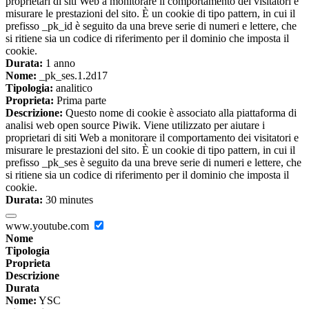
proprietari di siti Web a monitorare il comportamento dei visitatori e
misurare le prestazioni del sito. È un cookie di tipo pattern, in cui il
prefisso _pk_id è seguito da una breve serie di numeri e lettere, che
si ritiene sia un codice di riferimento per il dominio che imposta il
cookie.
Durata:
1 anno
Nome:
_pk_ses.1.2d17
Tipologia:
analitico
Proprieta:
Prima parte
Descrizione:
Questo nome di cookie è associato alla piattaforma di
analisi web open source Piwik. Viene utilizzato per aiutare i
proprietari di siti Web a monitorare il comportamento dei visitatori e
misurare le prestazioni del sito. È un cookie di tipo pattern, in cui il
prefisso _pk_ses è seguito da una breve serie di numeri e lettere, che
si ritiene sia un codice di riferimento per il dominio che imposta il
cookie.
Durata:
30 minutes
www.youtube.com
Nome
Tipologia
Proprieta
Descrizione
Durata
Nome:
YSC